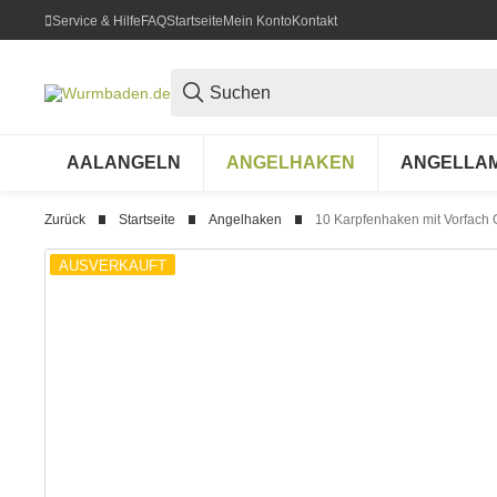
Service & Hilfe
FAQ
Startseite
Mein Konto
Kontakt
AALANGELN
ANGELHAKEN
ANGELLA
Zurück
Startseite
Angelhaken
10 Karpfenhaken mit Vorfach Gr
AUSVERKAUFT