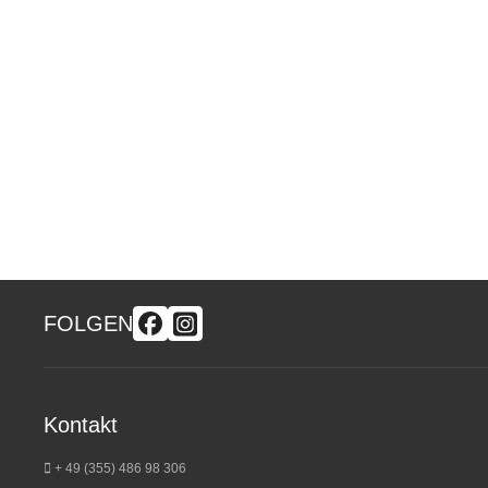
FOLGEN
Kontakt
+ 49 (355) 486 98 3
06