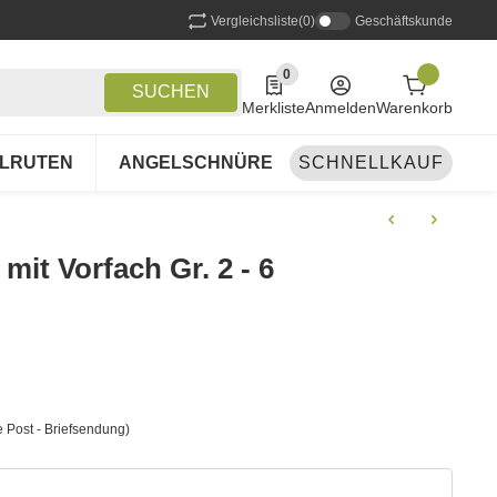
Vergleichsliste
(0)
Geschäftskunde
0
0 Produkte in der Liste
SUCHEN
Merkliste
Anmelden
Warenkorb
LRUTEN
ANGELSCHNÜRE
SCHNELLKAUF
ANGELSETS
A
mit Vorfach Gr. 2 - 6
 Post - Briefsendung)