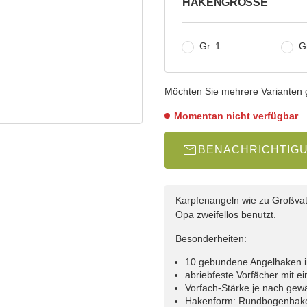
HAKENGRÖSSE
wählen
Gr. 1
Gr
Möchten Sie mehrere Varianten gl
Momentan nicht verfügbar
BENACHRICHTIG
Karpfenangeln wie zu Großvat
Opa zweifellos benutzt.
Besonderheiten:
10 gebundene Angelhaken i
abriebfeste Vorfächer mit e
Vorfach-Stärke je nach gew
Hakenform: Rundbogenhake