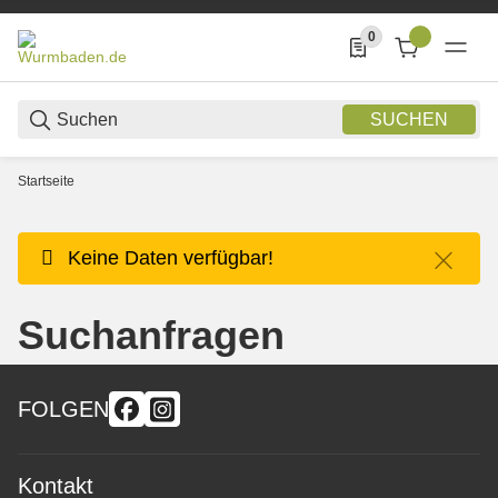
0
0 Produkte in der List
SUCHEN
Startseite
x
Keine Daten verfügbar!
Suchanfragen
FOLGEN
Kontakt