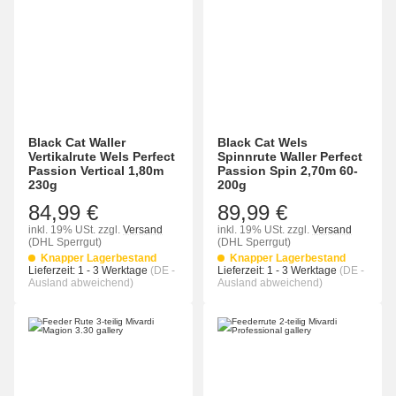
Black Cat Waller
Black Cat Wels
Vertikalrute Wels Perfect
Spinnrute Waller Perfect
Passion Vertical 1,80m
Passion Spin 2,70m 60-
230g
200g
84,99 €
89,99 €
inkl. 19% USt.
zzgl.
Versand
inkl. 19% USt.
zzgl.
Versand
(DHL Sperrgut)
(DHL Sperrgut)
Knapper Lagerbestand
Knapper Lagerbestand
Lieferzeit:
1 - 3 Werktage
(DE -
Lieferzeit:
1 - 3 Werktage
(DE -
Ausland abweichend)
Ausland abweichend)