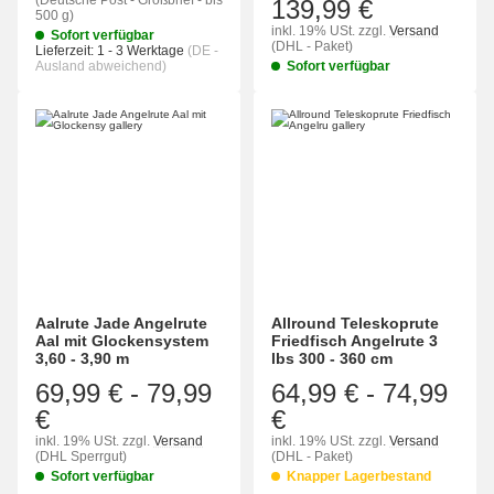
(Deutsche Post - Großbrief - bis
139,99 €
500 g)
inkl. 19% USt.
zzgl.
Versand
Sofort verfügbar
(DHL - Paket)
Lieferzeit:
1 - 3 Werktage
(DE -
Ausland abweichend)
Sofort verfügbar
Aalrute Jade Angelrute
Allround Teleskoprute
Aal mit Glockensystem
Friedfisch Angelrute 3
3,60 - 3,90 m
lbs 300 - 360 cm
69,99 €
-
79,99
64,99 €
-
74,99
€
€
inkl. 19% USt.
zzgl.
Versand
inkl. 19% USt.
zzgl.
Versand
(DHL Sperrgut)
(DHL - Paket)
Sofort verfügbar
Knapper Lagerbestand