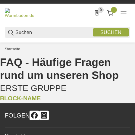
0
0 Produkte in der List
SUCHEN
Startseite
Ihr Online-Angel-Shop fü
FAQ - Häufige Fragen
rund um unseren Shop
ERSTE GRUPPE
BLOCK-NAME
FOLGEN