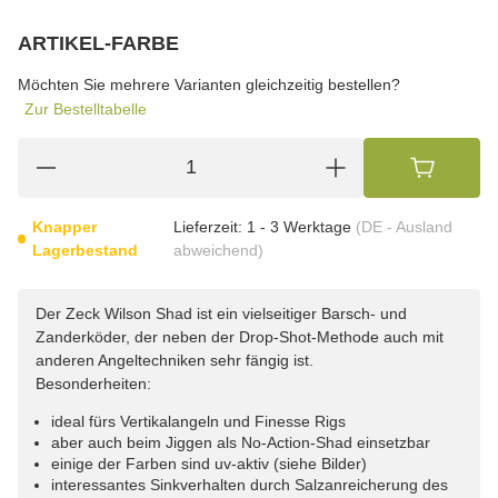
ARTIKEL-FARBE
wählen
Bitte wählen Sie eine Variation.
Möchten Sie mehrere Varianten gleichzeitig bestellen?
Zur Bestelltabelle
Knapper
Lieferzeit:
1 - 3 Werktage
(DE - Ausland
Lagerbestand
abweichend)
Der Zeck Wilson Shad ist ein vielseitiger Barsch- und
Zanderköder, der neben der Drop-Shot-Methode auch mit
anderen Angeltechniken sehr fängig ist.
Besonderheiten:
ideal fürs Vertikalangeln und Finesse Rigs
aber auch beim Jiggen als No-Action-Shad einsetzbar
einige der Farben sind uv-aktiv (siehe Bilder)
interessantes Sinkverhalten durch Salzanreicherung des