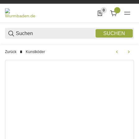
0
0 Produkte in der List
SUCHEN
Zurück
Kunstköder