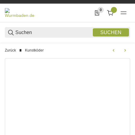
0
0 Produkte in der List
SUCHEN
Zurück
Kunstköder