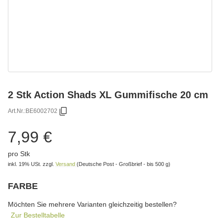
2 Stk Action Shads XL Gummifische 20 cm
Art.Nr.:
BE6002702
7,99 €
pro Stk
inkl. 19% USt.
zzgl.
Versand
(Deutsche Post - Großbrief - bis 500 g)
FARBE
wählen
Bitte wählen Sie eine Variation.
Möchten Sie mehrere Varianten gleichzeitig bestellen?
Zur Bestelltabelle