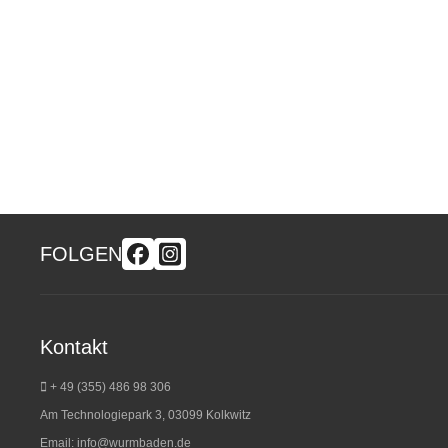
FOLGEN
Kontakt
+ 49 (355) 486 98 3
06
Am Technologiepark 3, 03099 Kolkwitz
Email:
info@wurmbaden.de