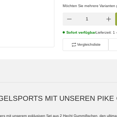
wählen
Bitte wählen Sie eine Variation.
Möchten Sie mehrere Varianten gl
Sofort verfügbar
Lieferzeit:
1 
Vergleichsliste
GELSPORTS MIT UNSEREN PIKE
lers mit unserem exklusiven Set aus 2 Hecht Gummifischen, den ultima