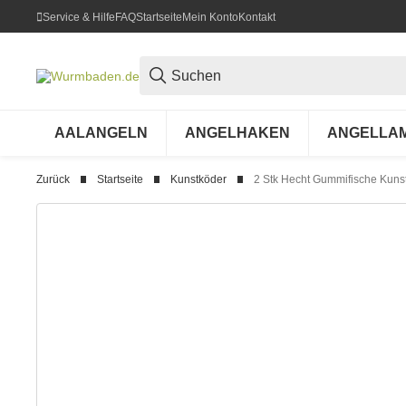
Service & Hilfe
FAQ
Startseite
Mein Konto
Kontakt
AALANGELN
ANGELHAKEN
ANGELLA
Zurück
Startseite
Kunstköder
2 Stk Hecht Gummifische Kuns