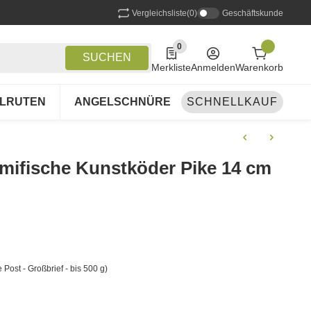
Vergleichsliste
(0)
Geschäftskunde
0
0 Produkte in der Liste
SUCHEN
Merkliste
Anmelden
Warenkorb
LRUTEN
ANGELSCHNÜRE
SCHNELLKAUF
ANGELSETS
A
mifische Kunstköder Pike 14 cm
 Post - Großbrief - bis 500 g)