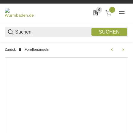
0
0 Produkte in der List
SUCHEN
Zurück
Forellenangeln