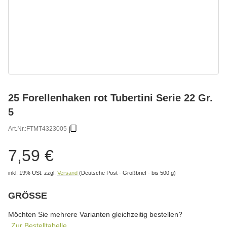
25 Forellenhaken rot Tubertini Serie 22 Gr.
5
Art.Nr.:
FTMT4323005
7,59 €
inkl. 19% USt.
zzgl.
Versand
(Deutsche Post - Großbrief - bis 500 g)
GRÖSSE
wählen
Bitte wählen Sie eine Variation.
Möchten Sie mehrere Varianten gleichzeitig bestellen?
Zur Bestelltabelle