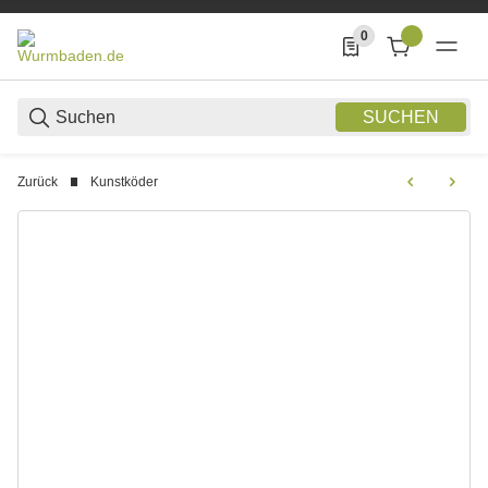
0
0 Produkte in der List
SUCHEN
Zurück
Kunstköder