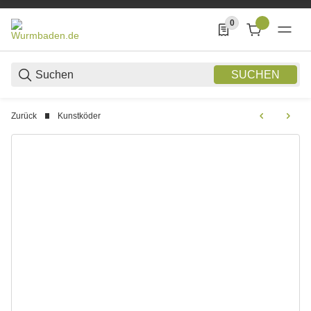
0
0 Produkte in der List
SUCHEN
Zurück
Kunstköder