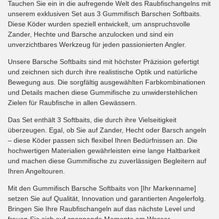
Tauchen Sie ein in die aufregende Welt des Raubfischangelns mit
unserem exklusiven Set aus 3 Gummifisch Barschen Softbaits.
Diese Köder wurden speziell entwickelt, um anspruchsvolle
Zander, Hechte und Barsche anzulocken und sind ein
unverzichtbares Werkzeug für jeden passionierten Angler.
Unsere Barsche Softbaits sind mit höchster Präzision gefertigt
und zeichnen sich durch ihre realistische Optik und natürliche
Bewegung aus. Die sorgfältig ausgewählten Farbkombinationen
und Details machen diese Gummifische zu unwiderstehlichen
Zielen für Raubfische in allen Gewässern.
Das Set enthält 3 Softbaits, die durch ihre Vielseitigkeit
überzeugen. Egal, ob Sie auf Zander, Hecht oder Barsch angeln
– diese Köder passen sich flexibel Ihren Bedürfnissen an. Die
hochwertigen Materialien gewährleisten eine lange Haltbarkeit
und machen diese Gummifische zu zuverlässigen Begleitern auf
Ihren Angeltouren.
Mit den Gummifisch Barsche Softbaits von [Ihr Markenname]
setzen Sie auf Qualität, Innovation und garantierten Angelerfolg.
Bringen Sie Ihre Raubfischangeln auf das nächste Level und
freuen Sie sich auf spannende Momente am Wasser.