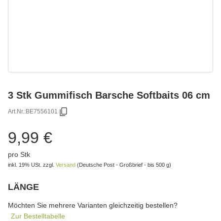
3 Stk Gummifisch Barsche Softbaits 06 cm
Art.Nr.:
BE7556101
9,99 €
pro Stk
inkl. 19% USt.
zzgl.
Versand
(Deutsche Post - Großbrief - bis 500 g)
LÄNGE
wählen
Bitte wählen Sie eine Variation.
Möchten Sie mehrere Varianten gleichzeitig bestellen?
Zur Bestelltabelle