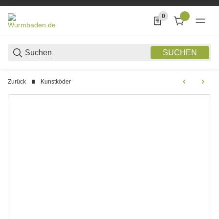
0
0 Produkte in der List
SUCHEN
Zurück
Kunstköder