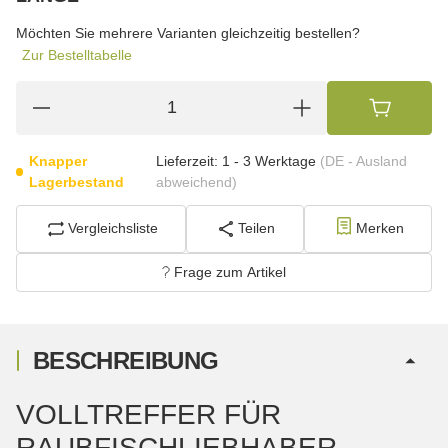
wählen
Bitte wählen Sie eine Variation.
Möchten Sie mehrere Varianten gleichzeitig bestellen?
Zur Bestelltabelle
Knapper
Lieferzeit:
1 - 3 Werktage
(DE - Ausland
Lagerbestand
abweichend)
Vergleichsliste
Teilen
Merken
Frage zum Artikel
BESCHREIBUNG
VOLLTREFFER FÜR
RAUBFISCHLIEBHABER –