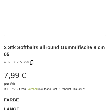
3 Stk Softbaits allround Gummifische 8 cm
05
Art.Nr.:
BE7555250
7,99 €
pro Stk
inkl. 19% USt.
zzgl.
Versand
(Deutsche Post - Großbrief - bis 500 g)
FARBE
wählen
Bitte wählen Sie eine Variation.
LÄNGE