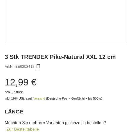
3 Stk TRENDEX Pike-Natural XXL 12 cm
Art.Nr.:
BE6202412
12,99 €
pro 1 Stück
inkl. 19% USt.
zzgl.
Versand
(Deutsche Post - Großbrief - bis 500 g)
LÄNGE
wählen
Bitte wählen Sie eine Variation.
Möchten Sie mehrere Varianten gleichzeitig bestellen?
Zur Bestelltabelle