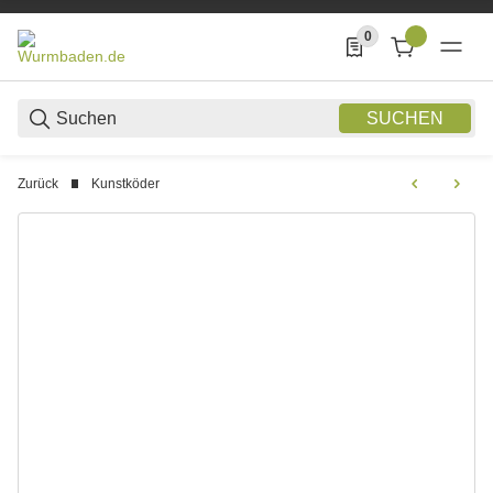
0
0 Produkte in der List
SUCHEN
Zurück
Kunstköder