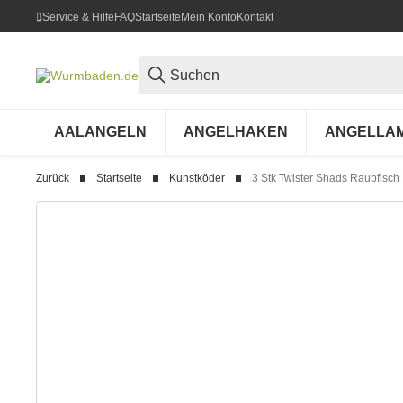
Service & Hilfe
FAQ
Startseite
Mein Konto
Kontakt
AALANGELN
ANGELHAKEN
ANGELLA
Zurück
Startseite
Kunstköder
3 Stk Twister Shads Raubfisch