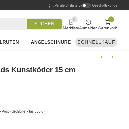
Vergleichsliste
(0)
Geschäftskunde
0
0 Produkte in der Liste
SUCHEN
Merkliste
Anmelden
Warenkorb
LRUTEN
ANGELSCHNÜRE
SCHNELLKAUF
ANGELSETS
A
hads Kunstköder 15 cm
 Post - Großbrief - bis 500 g)