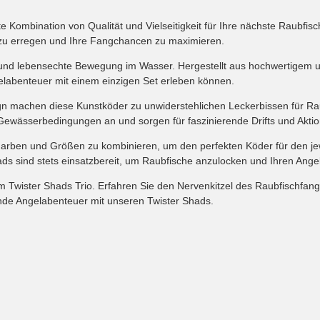
 Kombination von Qualität und Vielseitigkeit für Ihre nächste Raubfisch
zu erregen und Ihre Fangchancen zu maximieren.
g und lebensechte Bewegung im Wasser. Hergestellt aus hochwertigem u
elabenteuer mit einem einzigen Set erleben können.
gn machen diese Kunstköder zu unwiderstehlichen Leckerbissen für Rau
 Gewässerbedingungen an und sorgen für faszinierende Drifts und Akti
Farben und Größen zu kombinieren, um den perfekten Köder für den je
ds sind stets einsatzbereit, um Raubfische anzulocken und Ihren Ange
 Twister Shads Trio. Erfahren Sie den Nervenkitzel des Raubfischfan
gende Angelabenteuer mit unseren Twister Shads.