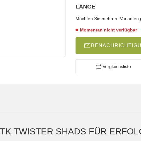
wählen
Bitte wählen Sie eine Variation.
LÄNGE
wählen
Bitte wählen Sie eine Variation.
Möchten Sie mehrere Varianten gl
Momentan nicht verfügbar
BENACHRICHTIG
Vergleichsliste
 STK TWISTER SHADS FÜR ERFO