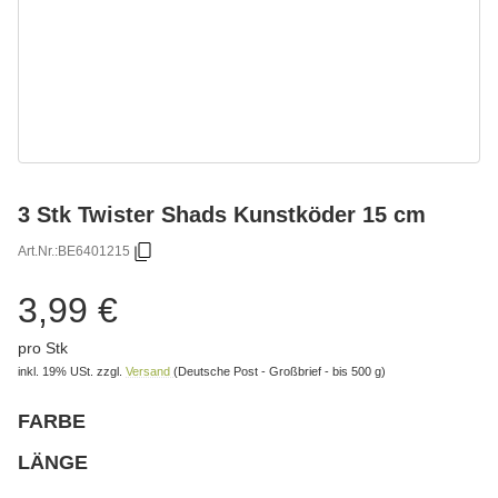
3 Stk Twister Shads Kunstköder 15 cm
Art.Nr.:
BE6401215
3,99 €
pro Stk
inkl. 19% USt.
zzgl.
Versand
(Deutsche Post - Großbrief - bis 500 g)
FARBE
wählen
Bitte wählen Sie eine Variation.
LÄNGE
wählen
Bitte wählen Sie eine Variation.