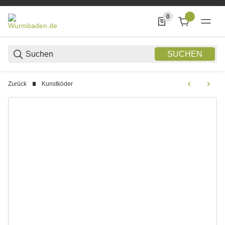
0
0 Produkte in der List
SUCHEN
Zurück
Kunstköder