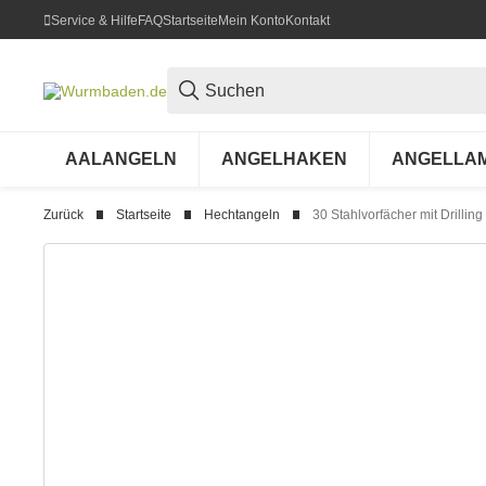
Service & Hilfe
FAQ
Startseite
Mein Konto
Kontakt
AALANGELN
ANGELHAKEN
ANGELLA
Zurück
Startseite
Hechtangeln
30 Stahlvorfächer mit Drillin