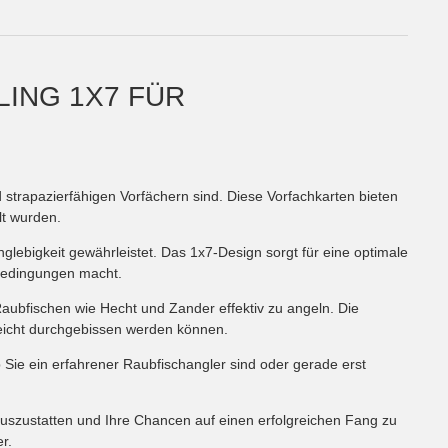
LING 1X7 FÜR
d strapazierfähigen Vorfächern sind. Diese Vorfachkarten bieten
lt wurden.
nglebigkeit gewährleistet. Das 1x7-Design sorgt für eine optimale
 Bedingungen macht.
Raubfischen wie Hecht und Zander effektiv zu angeln. Die
 leicht durchgebissen werden können.
b Sie ein erfahrener Raubfischangler sind oder gerade erst
 auszustatten und Ihre Chancen auf einen erfolgreichen Fang zu
r.