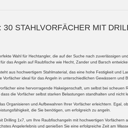
 30 STAHLVORFÄCHER MIT DRIL
perfekte Wahl für Hechtangler, die auf der Suche nach zuverlässigen un
ll für das Angeln auf Raubfische wie Hecht, Zander und Barsch entwicke
esteht aus hochwertigem Stahlmaterial, das eine hohe Festigkeit und La
ese Vorfächer ideal für das Angeln in unterschiedlichen Gewässern und
hlvorfächer eine hervorragende Hakeigenschaft, um selbst bei scheuen 
, dass die Vorfächer selbst starken Belastungen standhalten und nicht
 das Organisieren und Aufbewahren Ihrer Vorfächer erleichtern. Egal, o
istungsfähigkeit, die Sie benötigen, um erfolgreich zu angeln.
mit Drilling 1x7, um Ihre Raubfischangeln mit hochwertigen Vorfächern
 nächstes Angelerlebnis und genießen Sie eine erfolgreiche Zeit am Wasse