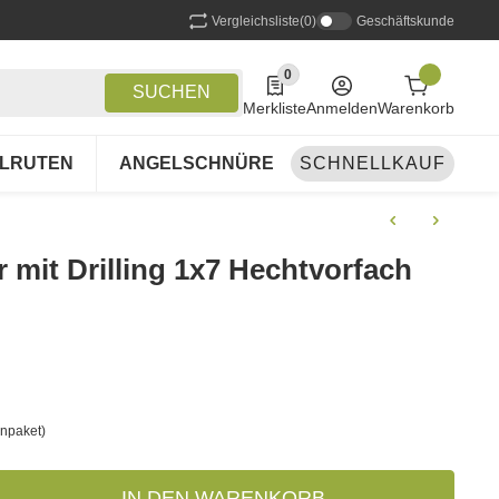
Vergleichsliste
(0)
Geschäftskunde
0
0 Produkte in der Liste
SUCHEN
Merkliste
Anmelden
Warenkorb
LRUTEN
ANGELSCHNÜRE
SCHNELLKAUF
ANGELSETS
A
r mit Drilling 1x7 Hechtvorfach
npaket)
IN DEN WARENKORB