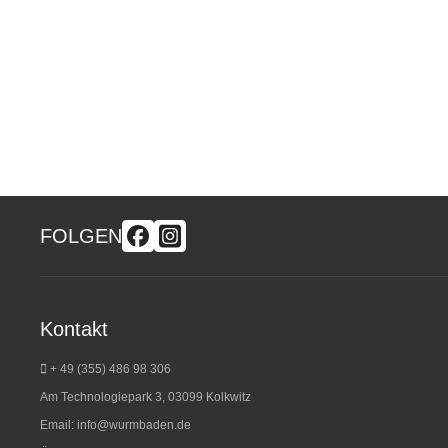
FOLGEN
Kontakt
+ 49 (355) 486 98 3
06
Am Technologiepark 3, 03099 Kolkwitz
Email:
info@wurmbaden.de