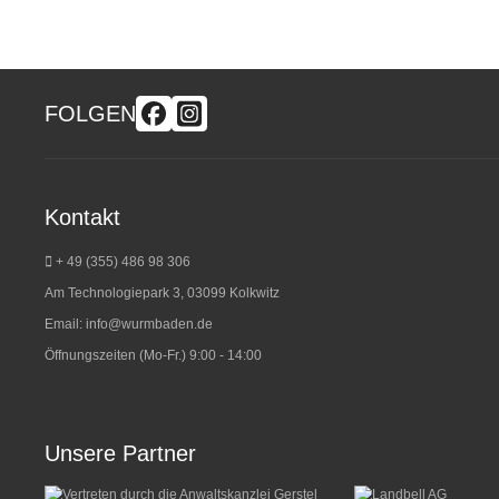
FOLGEN
Kontakt
+ 49 (355) 486 98 3
06
Am Technologiepark 3, 03099 Kolkwitz
Email:
info@wurmbaden.de
Öffnungszeiten (Mo-Fr.) 9:00 - 14:00
Unsere Partner