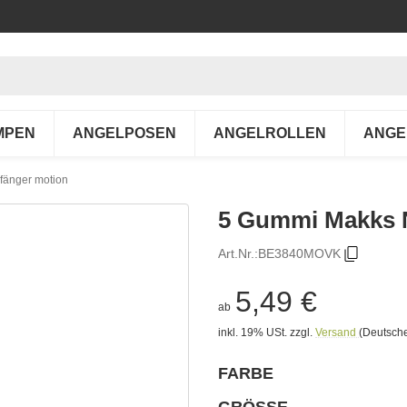
MPEN
ANGELPOSEN
ANGELROLLEN
ANGE
fänger motion
5 Gummi Makks 
Art.Nr.:
BE3840MOVK
5,49 €
ab
inkl. 19% USt.
zzgl.
Versand
(Deutsche
FARBE
wählen
Bitte wählen Sie eine Variation.
GRÖSSE