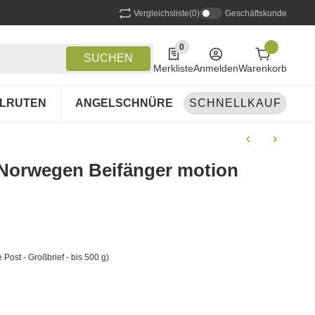
Vergleichsliste
(0)
Geschäftskunde
0
0 Produkte in der Liste
SUCHEN
Merkliste
Anmelden
Warenkorb
LRUTEN
ANGELSCHNÜRE
SCHNELLKAUF
ANGELSETS
A
Norwegen Beifänger motion
 Post - Großbrief - bis 500 g)