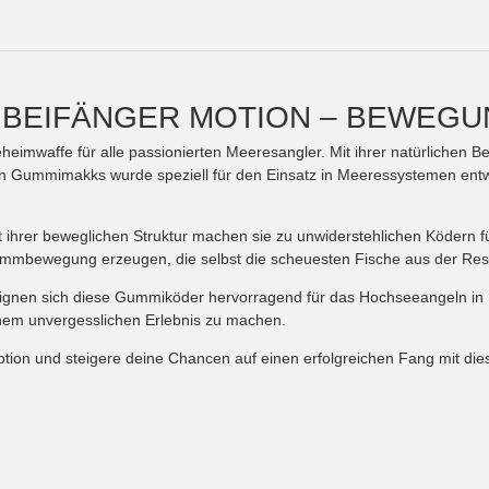
BEIFÄNGER MOTION – BEWEGUNG
mwaffe für alle passionierten Meeresangler. Mit ihrer natürlichen B
 Gummimakks wurde speziell für den Einsatz in Meeressystemen entwick
t ihrer beweglichen Struktur machen sie zu unwiderstehlichen Ködern 
mmbewegung erzeugen, die selbst die scheuesten Fische aus der Rese
rn eignen sich diese Gummiköder hervorragend für das Hochseeangeln 
inem unvergesslichen Erlebnis zu machen.
ion und steigere deine Chancen auf einen erfolgreichen Fang mit di