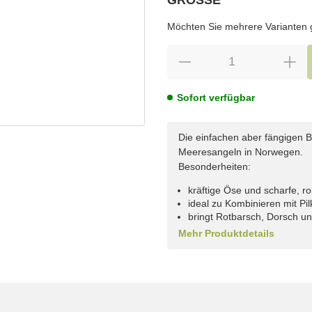
wählen
Bitte wählen Sie eine Variation.
Möchten Sie mehrere Varianten gl
Sofort verfügbar
Die einfachen aber fängigen 
Meeresangeln in Norwegen.
Besonderheiten:
kräftige Öse und scharfe, 
ideal zu Kombinieren mit P
bringt Rotbarsch, Dorsch u
Mehr Produktdetails