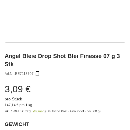
Angel Bleie Drop Shot Blei Finesse 07 g 3
Stk
Art.Nr.:
BE7113707
3,09 €
pro Stück
147,14 € pro 1 kg
inkl. 19% USt.
zzgl.
Versand
(Deutsche Post - Großbrief - bis 500 g)
GEWICHT
Bitte wählen Sie eine Variation.