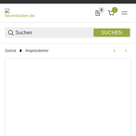
0
0 Produkte in der List
SUCHEN
Zurück
Angelzubehör