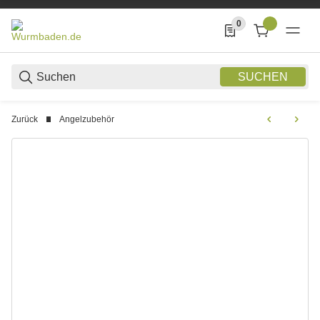
0
0 Produkte in der List
SUCHEN
Zurück
Angelzubehör