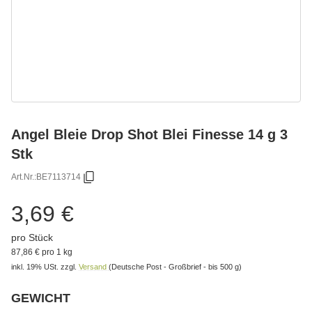
Angel Bleie Drop Shot Blei Finesse 14 g 3
Stk
Art.Nr.:
BE7113714
3,69 €
pro Stück
87,86 € pro 1 kg
inkl. 19% USt.
zzgl.
Versand
(Deutsche Post - Großbrief - bis 500 g)
GEWICHT
Bitte wählen Sie eine Variation.