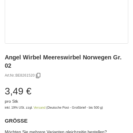
Angel Wirbel Meereswirbel Norwegen Gr.
02
Art.Nr.:
BE8261520
3,49 €
pro Stk
inkl. 19% USt.
zzgl.
Versand
(Deutsche Post - Großbrief - bis 500 g)
GRÖSSE
wählen
Bitte wählen Sie eine Variation.
Möchten Sie mehrere Varianten gleichzeitig bestellen?