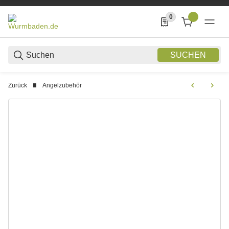
0
0 Produkte in der List
SUCHEN
Zurück
Angelzubehör