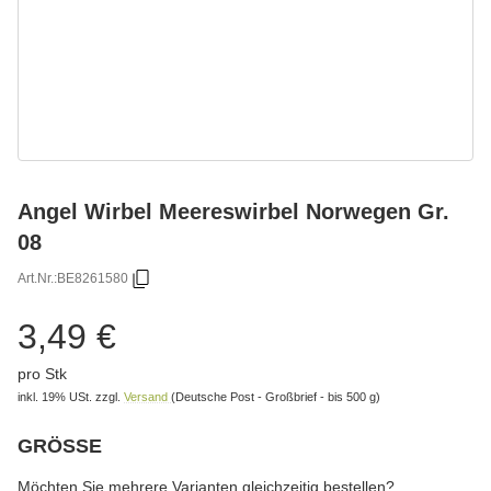
Angel Wirbel Meereswirbel Norwegen Gr.
08
Art.Nr.:
BE8261580
3,49 €
pro Stk
inkl. 19% USt.
zzgl.
Versand
(Deutsche Post - Großbrief - bis 500 g)
GRÖSSE
wählen
Bitte wählen Sie eine Variation.
Möchten Sie mehrere Varianten gleichzeitig bestellen?