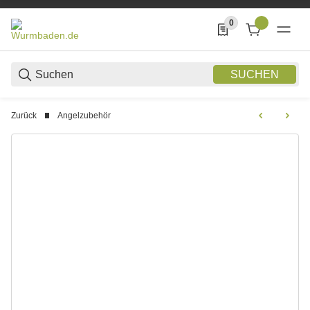
0
0 Produkte in der List
SUCHEN
Zurück
Angelzubehör