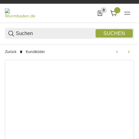
0
0 Produkte in der List
SUCHEN
Zurück
Kunstköder