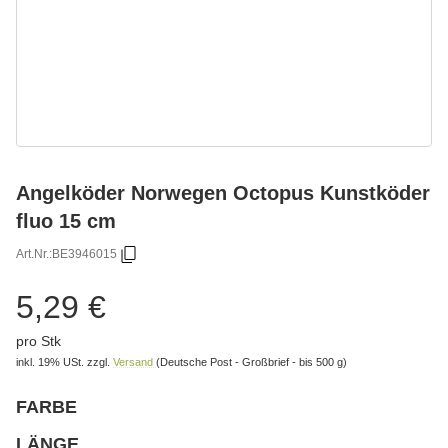
Angelköder Norwegen Octopus Kunstköder
fluo 15 cm
Art.Nr.:
BE3946015
5,29 €
pro Stk
inkl. 19% USt.
zzgl.
Versand
(Deutsche Post - Großbrief - bis 500 g)
FARBE
wählen
Bitte wählen Sie eine Variation.
LÄNGE