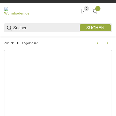
0
0 Produkte in der List
SUCHEN
Zurück
Angelposen