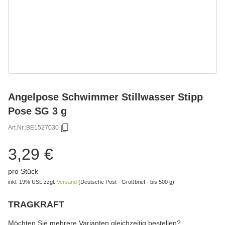
Angelpose Schwimmer Stillwasser Stipp
Pose SG 3 g
Art.Nr.:
BE1527030
3,29 €
pro Stück
inkl. 19% USt.
zzgl.
Versand
(Deutsche Post - Großbrief - bis 500 g)
TRAGKRAFT
wählen
Bitte wählen Sie eine Variation.
Möchten Sie mehrere Varianten gleichzeitig bestellen?