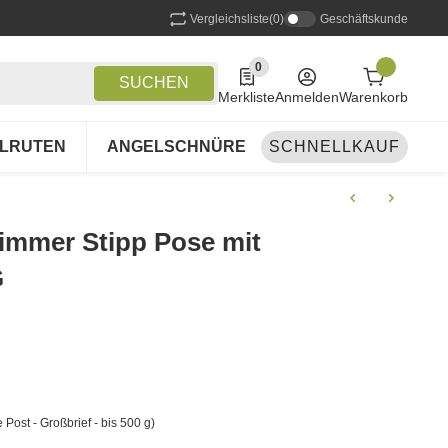
Vergleichsliste
(0)
Geschäftskunde
0
0 Produkte in der Liste
SUCHEN
Merkliste
Anmelden
Warenkorb
LRUTEN
ANGELSCHNÜRE
SCHNELLKAUF
ANGELSETS
A
mmer Stipp Pose mit
G
 Post - Großbrief - bis 500 g)