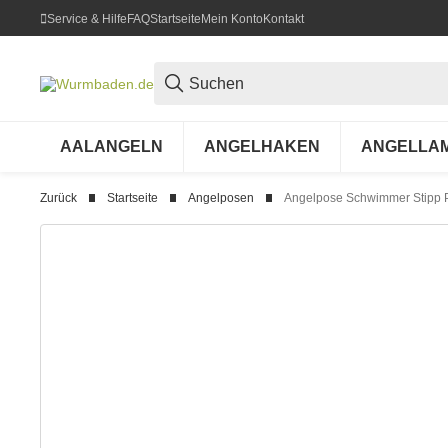
Service & Hilfe
FAQ
Startseite
Mein Konto
Kontakt
AALANGELN
ANGELHAKEN
ANGELLA
Zurück
Startseite
Angelposen
Angelpose Schwimmer Stipp P