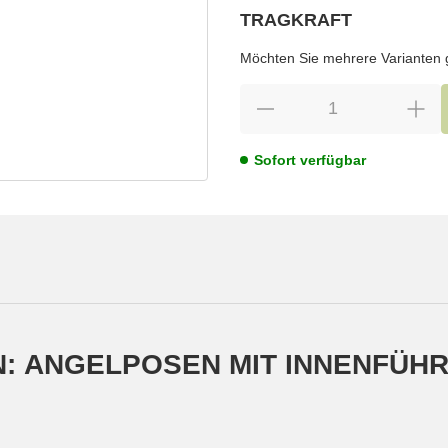
TRAGKRAFT
wählen
Bitte wählen Sie eine Variation.
Möchten Sie mehrere Varianten gl
Sofort verfügbar
N: ANGELPOSEN MIT INNENFÜHR