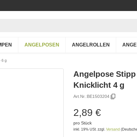
MPEN
ANGELPOSEN
ANGELROLLEN
ANGE
- 6 g
Angelpose Stipp
Knicklicht 4 g
Art.Nr.:
BE1503204
2,89 €
pro Stück
inkl. 19% USt.
zzgl.
Versand
(Deutsche