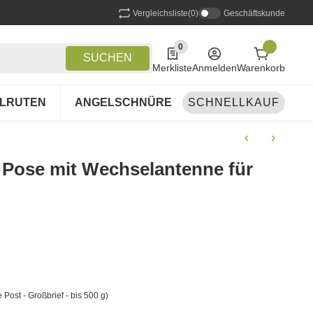
Vergleichsliste
(0)
Geschäftskunde
0
0 Produkte in der Liste
SUCHEN
Merkliste
Anmelden
Warenkorb
LRUTEN
ANGELSCHNÜRE
SCHNELLKAUF
ANGELSETS
A
 Pose mit Wechselantenne für
 Post - Großbrief - bis 500 g)