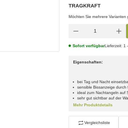
TRAGKRAFT
wählen
Bitte wählen Sie eine Variation.
Möchten Sie mehrere Varianten gl
Sofort verfügbar
Lieferzeit:
1 
Eigenschaften:
bei Tag und Nacht einsetzb
sensible Bissanzeige durch
ideal zum Nachtangeln auf 
sehr gut sichtbar auf der W
Mehr Produktdetails
Vergleichsliste