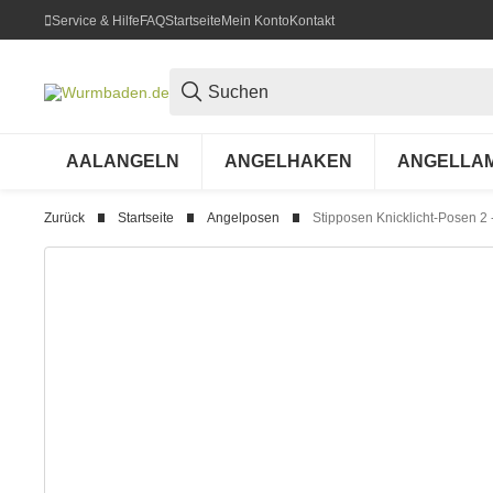
Service & Hilfe
FAQ
Startseite
Mein Konto
Kontakt
AALANGELN
ANGELHAKEN
ANGELLA
Zurück
Startseite
Angelposen
Stipposen Knicklicht-Posen 2 