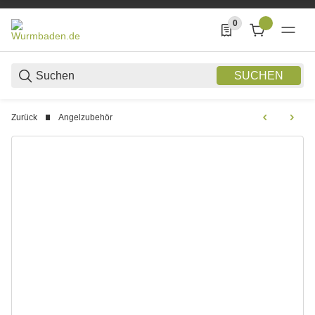
0
0 Produkte in der List
SUCHEN
Zurück
Angelzubehör