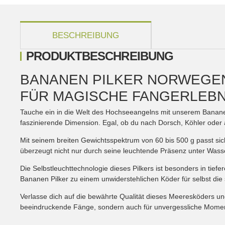
weitere Registerkarten anzeigen
BESCHREIBUNG
PRODUKTBESCHREIBUNG
BANANEN PILKER NORWEGEN 
FÜR MAGISCHE FANGERLEBN
Tauche ein in die Welt des Hochseeangelns mit unserem Bananen 
faszinierende Dimension. Egal, ob du nach Dorsch, Köhler ode
Mit seinem breiten Gewichtsspektrum von 60 bis 500 g passt sich 
überzeugt nicht nur durch seine leuchtende Präsenz unter Wass
Die Selbstleuchttechnologie dieses Pilkers ist besonders in 
Bananen Pilker zu einem unwiderstehlichen Köder für selbst d
Verlasse dich auf die bewährte Qualität dieses Meeresköders u
beeindruckende Fänge, sondern auch für unvergessliche Mome