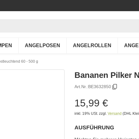
MPEN
ANGELPOSEN
ANGELROLLEN
ANGE
stleuchtend 60 - 500 g
Bananen Pilker 
Art.Nr.:
BE3632850
15,99 €
inkl. 19% USt.
zzgl.
Versand
(DHL Klei
AUSFÜHRUNG
wählen
Bitte wählen Sie eine Variation.