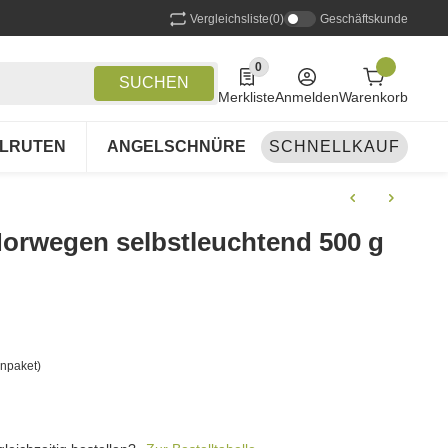
Vergleichsliste
(0)
Geschäftskunde
0
0 Produkte in der Liste
SUCHEN
Merkliste
Anmelden
Warenkorb
LRUTEN
ANGELSCHNÜRE
SCHNELLKAUF
ANGELSETS
A
Norwegen selbstleuchtend 500 g
npaket)