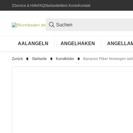
Service & Hilfe
FAQ
Startseite
Mein Konto
Kontakt
AALANGELN
ANGELHAKEN
ANGELLA
Zurück
Startseite
Kunstköder
Bananen Pilker Norwegen selb