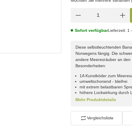
Möchten Sie mehrere Varianten gl
Sofort verfügbar
Lieferzeit:
1 
Diese selbstleuchtenden Bana
Norwegens fängig. Die schwer
andere Meeresräuber an den
Besonderheiten:
1A Kunstköder zum Meeres
umweltschonend - bleifrei
mit extrem belastbaren Spr
höhere Lockwirkung durch L
Mehr Produktdetails
Vergleichsliste