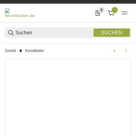
0
0 Produkte in der List
SUCHEN
Zurück
Kunstköder