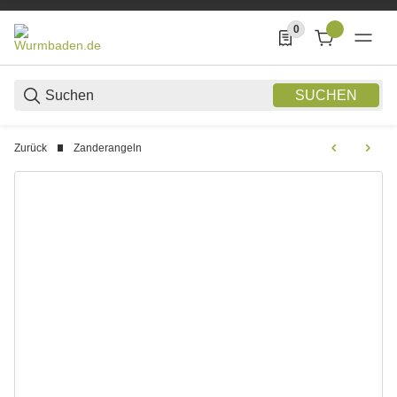
0
0 Produkte in der List
SUCHEN
Zurück
Zanderangeln