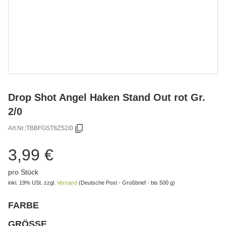
Drop Shot Angel Haken Stand Out rot Gr.
2/0
Art.Nr.:
TBBFGST8ZS2/0
3,99 €
pro Stück
inkl. 19% USt.
zzgl.
Versand
(Deutsche Post - Großbrief - bis 500 g)
FARBE
wählen
Bitte wählen Sie eine Variation.
GRÖSSE