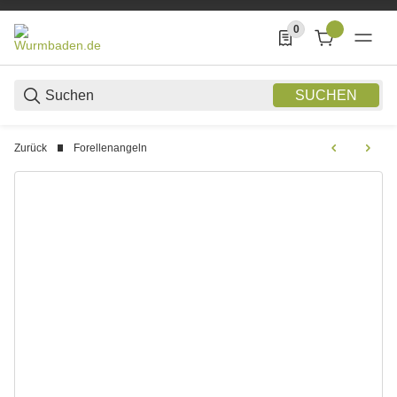
0
0 Produkte in der List
SUCHEN
Zurück
Forellenangeln