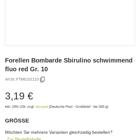
Forellen Bombarde Sbirulino schwimmend
fluo red Gr. 10
Art.Nr.:
FTM6102110
3,19 €
inkl. 19% USt.
zzgl.
Versand
(Deutsche Post - Großbrief - bis 500 g)
GRÖSSE
wählen
Bitte wählen Sie eine Variation.
Möchten Sie mehrere Varianten gleichzeitig bestellen?
Zur Bestelltabelle