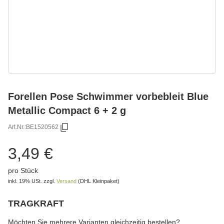
Forellen Pose Schwimmer vorbebleit Blue
Metallic Compact 6 + 2 g
Art.Nr.:
BE1520562
3,49 €
pro Stück
inkl. 19% USt.
zzgl.
Versand
(DHL Kleinpaket)
TRAGKRAFT
wählen
Bitte wählen Sie eine Variation.
Möchten Sie mehrere Varianten gleichzeitig bestellen?