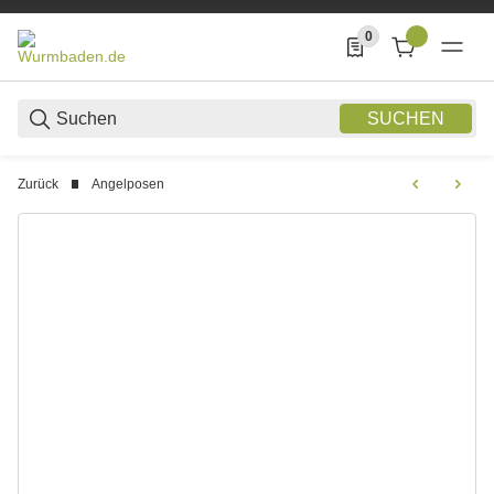
0
0 Produkte in der List
SUCHEN
Zurück
Angelposen