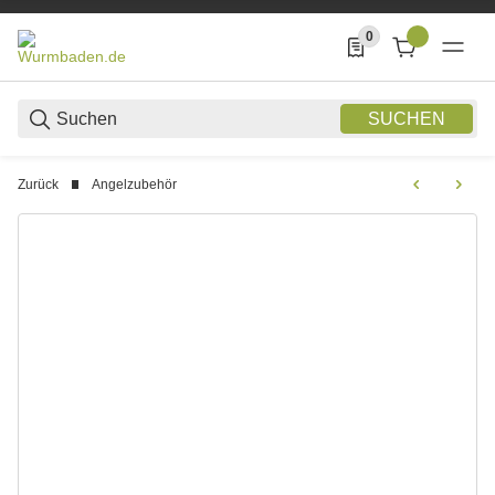
0
0 Produkte in der List
SUCHEN
Zurück
Angelzubehör