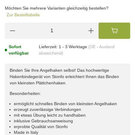
wählen
Bitte wählen Sie eine Variation.
Möchten Sie mehrere Varianten gleichzeitig bestellen?
Zur Bestelltabelle
Sofort
Lieferzeit:
1 - 3 Werktage
(DE - Ausland
verfügbar
abweichend)
Binden Sie Ihre Angelhaken selbst! Das hochwertige
Hakenbindegerät von Stonfo erleichtert Ihnen das Binden
von kleinsten Plättchenhaken.
Besonderheiten:
ermöglicht schnelles Binden von kleinsten Angelhaken
erzeugt zuverlässige Verbindungen
mit etwas Übung leicht zu handhaben
inklusive Gebrauchsanweisung
erprobte Qualität von Stonfo
Made in Italy