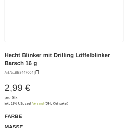
Hecht Blinker mit Drilling Löffelblinker
Barsch 16 g
Art.Nr.:
BE8447004
2,99 €
pro Stk
inkl. 19% USt.
zzgl.
Versand
(DHL Kleinpaket)
FARBE
wählen
Bitte wählen Sie eine Variation.
MASSE