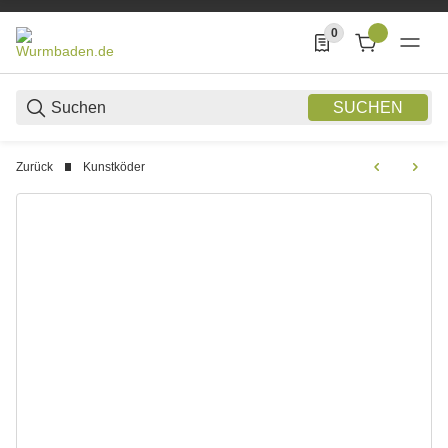
0
0 Produkte in der List
SUCHEN
Zurück
Kunstköder