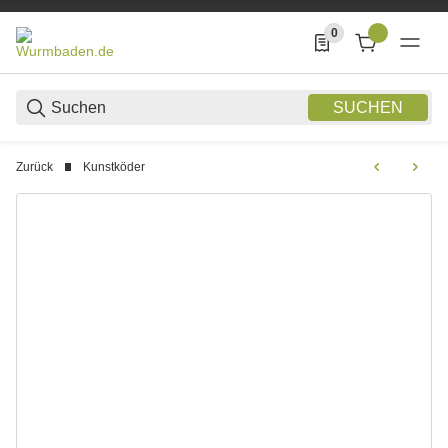
0
0 Produkte in der List
SUCHEN
Zurück
Kunstköder