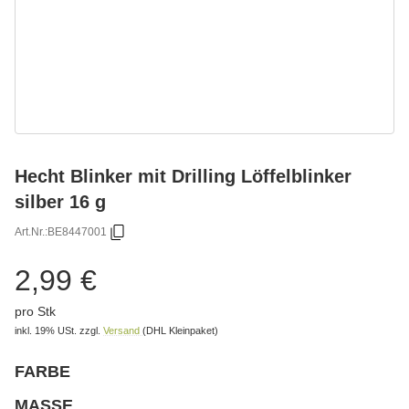
Hecht Blinker mit Drilling Löffelblinker
silber 16 g
Art.Nr.:
BE8447001
2,99 €
pro Stk
inkl. 19% USt.
zzgl.
Versand
(DHL Kleinpaket)
FARBE
wählen
Bitte wählen Sie eine Variation.
MASSE