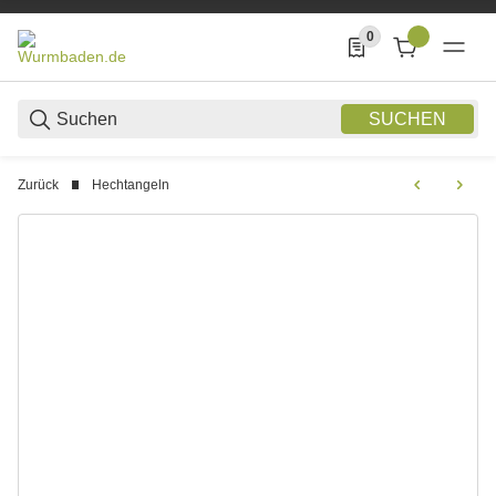
0
0 Produkte in der List
SUCHEN
Zurück
Hechtangeln