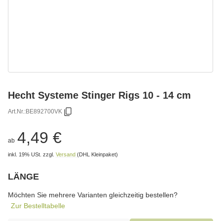
Hecht Systeme Stinger Rigs 10 - 14 cm
Art.Nr.:
BE892700VK
4,49 €
ab
inkl. 19% USt.
zzgl.
Versand
(DHL Kleinpaket)
LÄNGE
wählen
Bitte wählen Sie eine Variation.
Möchten Sie mehrere Varianten gleichzeitig bestellen?
Zur Bestelltabelle