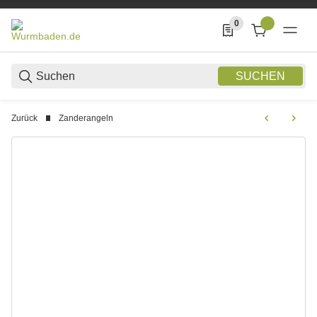
0
0 Produkte in der List
SUCHEN
Zurück
Zanderangeln