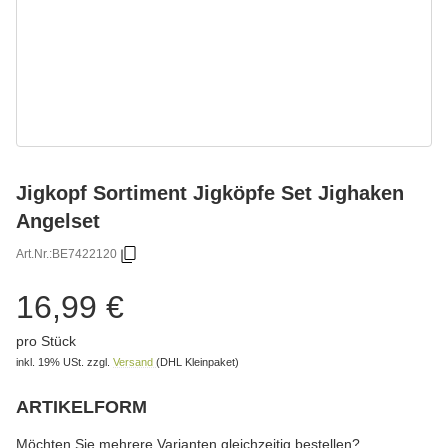
Jigkopf Sortiment Jigköpfe Set Jighaken
Angelset
Art.Nr.:
BE7422120
16,99 €
pro Stück
inkl. 19% USt.
zzgl.
Versand
(DHL Kleinpaket)
ARTIKELFORM
wählen
Bitte wählen Sie eine Variation.
Möchten Sie mehrere Varianten gleichzeitig bestellen?