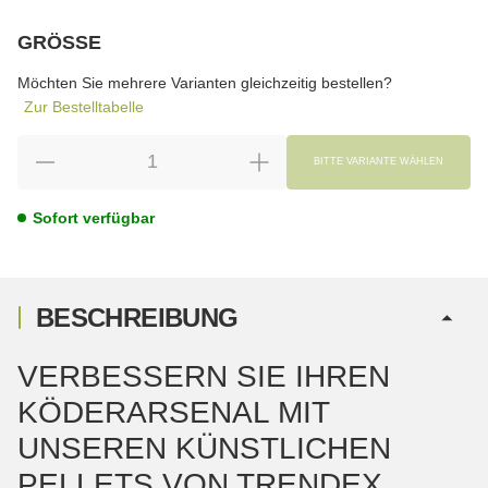
GRÖSSE
wählen
Bitte wählen Sie eine Variation.
Möchten Sie mehrere Varianten gleichzeitig bestellen?
Zur Bestelltabelle
BITTE VARIANTE WÄHLEN
Sofort verfügbar
BESCHREIBUNG
VERBESSERN SIE IHREN
KÖDERARSENAL MIT
UNSEREN KÜNSTLICHEN
PELLETS VON TRENDEX.