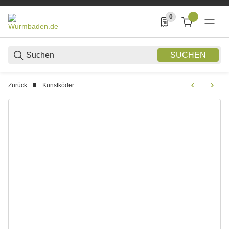
0
0 Produkte in der List
SUCHEN
Zurück
Kunstköder