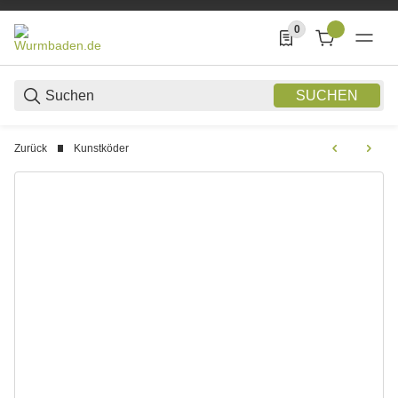
0
0 Produkte in der List
SUCHEN
Zurück
Kunstköder