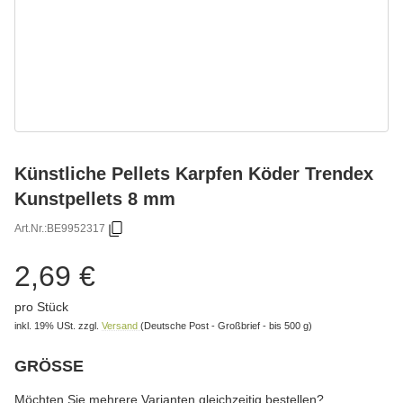
Künstliche Pellets Karpfen Köder Trendex
Kunstpellets 8 mm
Art.Nr.:
BE9952317
2,69 €
pro Stück
inkl. 19% USt.
zzgl.
Versand
(Deutsche Post - Großbrief - bis 500 g)
GRÖSSE
wählen
Bitte wählen Sie eine Variation.
Möchten Sie mehrere Varianten gleichzeitig bestellen?