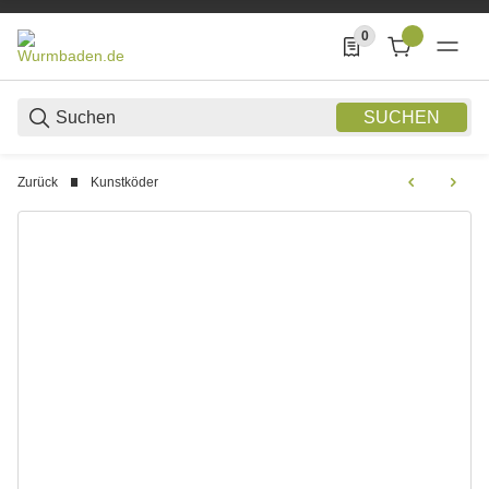
0
0 Produkte in der List
SUCHEN
Zurück
Kunstköder