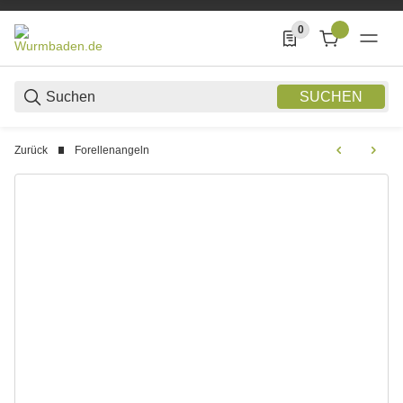
0
0 Produkte in der List
SUCHEN
Zurück
Forellenangeln