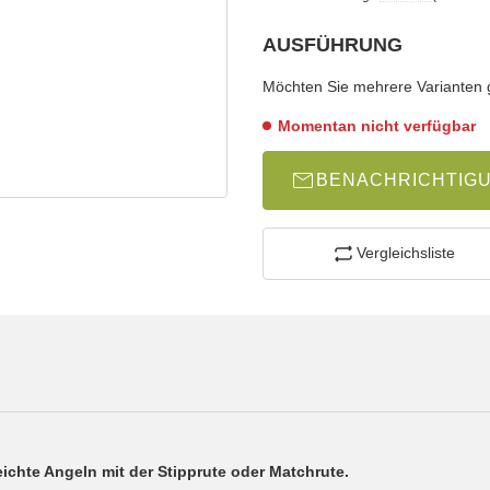
AUSFÜHRUNG
wählen
Bitte wählen Sie eine Variation.
Möchten Sie mehrere Varianten gl
Momentan nicht verfügbar
BENACHRICHTIG
Vergleichsliste
eichte Angeln mit der Stipprute oder Matchrute.