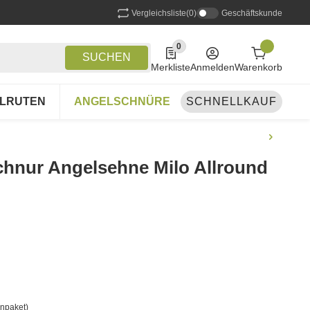
Vergleichsliste
(0)
Geschäftskunde
0
0 Produkte in der Liste
SUCHEN
Merkliste
Anmelden
Warenkorb
LRUTEN
ANGELSCHNÜRE
SCHNELLKAUF
ANGELSETS
A
chnur Angelsehne Milo Allround
npaket)