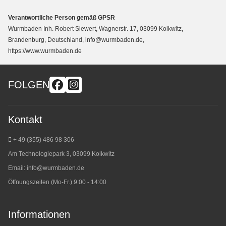
Verantwortliche Person gemäß GPSR
Wurmbaden Inh. Robert Siewert, Wagnerstr. 17, 03099 Kolkwitz,
Brandenburg, Deutschland, info@wurmbaden.de,
https://www.wurmbaden.de
FOLGEN
Kontakt
+ 49 (355) 486 98 3
06
Am Technologiepark 3, 03099 Kolkwitz
Email:
info@wurmbaden.de
Öffnungszeiten (Mo-Fr.) 9:00 - 14:00
Informationen