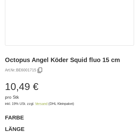
Octopus Angel Köder Squid fluo 15 cm
Art.Nr.:
BE6001715
10,49 €
pro Stk
inkl. 19% USt.
zzgl.
Versand
(DHL Kleinpaket)
FARBE
wählen
Bitte wählen Sie eine Variation.
LÄNGE
wählen
Bitte wählen Sie eine Variation.