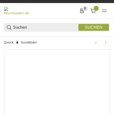
0
0 Produkte in der List
SUCHEN
Zurück
Kunstköder