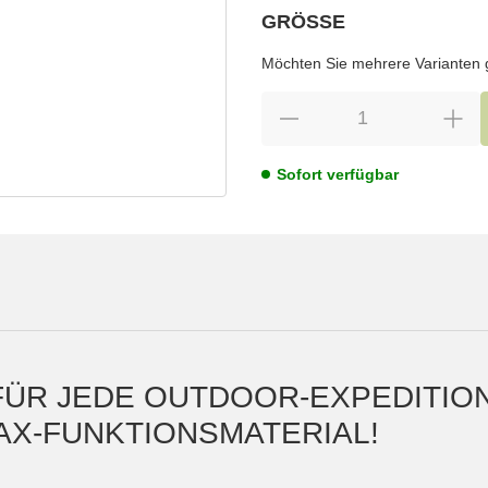
GRÖSSE
wählen
Bitte wählen Sie eine Variation.
Möchten Sie mehrere Varianten gl
Sofort verfügbar
ÜR JEDE OUTDOOR-EXPEDITIO
AX-FUNKTIONSMATERIAL!