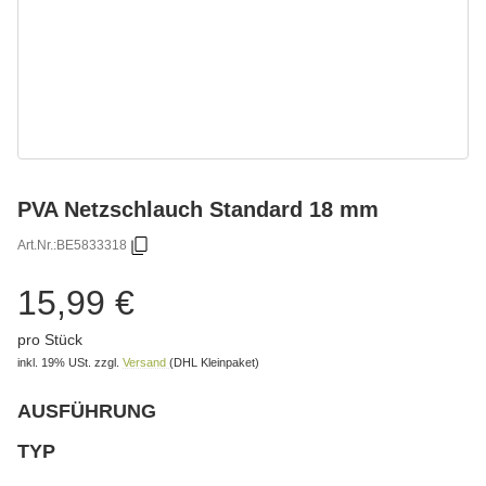
PVA Netzschlauch Standard 18 mm
Art.Nr.:
BE5833318
15,99 €
pro Stück
inkl. 19% USt.
zzgl.
Versand
(DHL Kleinpaket)
AUSFÜHRUNG
wählen
Bitte wählen Sie eine Variation.
TYP
wählen
Bitte wählen Sie eine Variation.