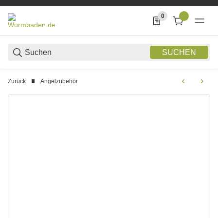
0
0 Produkte in der List
SUCHEN
Zurück
Angelzubehör