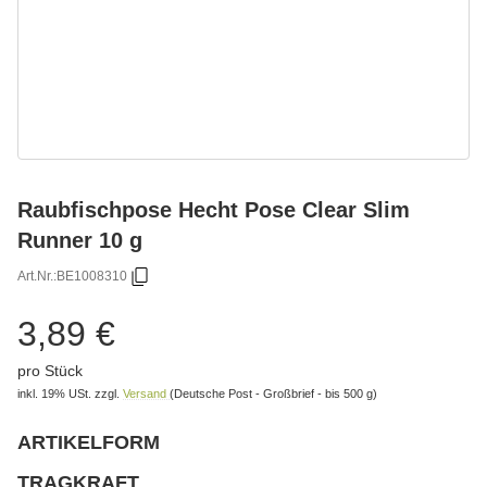
Raubfischpose Hecht Pose Clear Slim
Runner 10 g
Art.Nr.:
BE1008310
3,89 €
pro Stück
inkl. 19% USt.
zzgl.
Versand
(Deutsche Post - Großbrief - bis 500 g)
ARTIKELFORM
wählen
Bitte wählen Sie eine Variation.
TRAGKRAFT