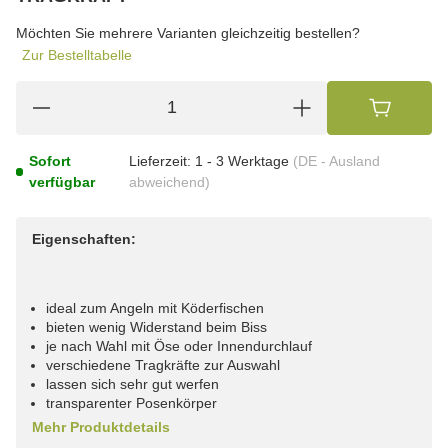
wählen
Bitte wählen Sie eine Variation.
Möchten Sie mehrere Varianten gleichzeitig bestellen?
Zur Bestelltabelle
Sofort
Lieferzeit:
1 - 3 Werktage
(DE - Ausland
verfügbar
abweichend)
Eigenschaften:
ideal zum Angeln mit Köderfischen
bieten wenig Widerstand beim Biss
je nach Wahl mit Öse oder Innendurchlauf
verschiedene Tragkräfte zur Auswahl
lassen sich sehr gut werfen
transparenter Posenkörper
Mehr Produktdetails