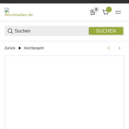
0
0 Produkte in der List
SUCHEN
Zurück
Hechtangeln