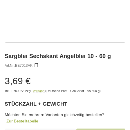
Sargblei Sechskant Angelblei 10 - 60 g
Art.Nr.:
BE7013VK
3,69 €
inkl. 19% USt.
zzgl.
Versand
(Deutsche Post - Großbrief - bis 500 g)
STÜCKZAHL + GEWICHT
wählen
Bitte wählen Sie eine Variation.
Möchten Sie mehrere Varianten gleichzeitig bestellen?
Zur Bestelltabelle