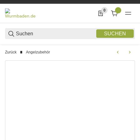
0
0 Produkte in der List
SUCHEN
Zurück
Angelzubehör