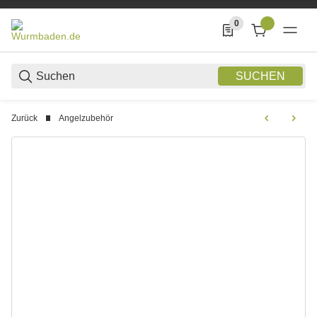
0
0 Produkte in der List
SUCHEN
Zurück
Angelzubehör