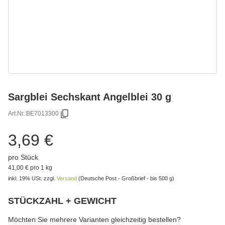
Sargblei Sechskant Angelblei 30 g
Art.Nr.:
BE7013300
3,69 €
pro Stück
41,00 € pro 1 kg
inkl. 19% USt.
zzgl.
Versand
(Deutsche Post - Großbrief - bis 500 g)
STÜCKZAHL + GEWICHT
wählen
Bitte wählen Sie eine Variation.
Möchten Sie mehrere Varianten gleichzeitig bestellen?