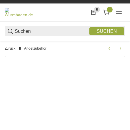
0
0 Produkte in der List
SUCHEN
Zurück
Angelzubehör