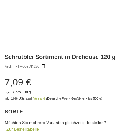
Schrotblei Sortiment in Drehdose 120 g
Art.Nr.:
FTM603VK120
7,09 €
5,91 € pro 100 g
inkl. 19% USt.
zzgl.
Versand
(Deutsche Post - Großbrief - bis 500 g)
SORTE
wählen
Bitte wählen Sie eine Variation.
Möchten Sie mehrere Varianten gleichzeitig bestellen?
Zur Bestelltabelle