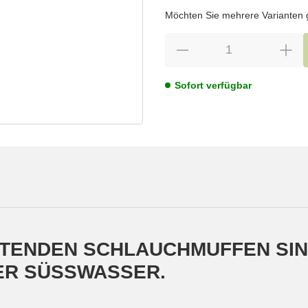
wählen
Bitte wählen Sie eine Variation.
Möchten Sie mehrere Varianten gl
Sofort verfügbar
TENDEN SCHLAUCHMUFFEN SIN
ER SÜSSWASSER.