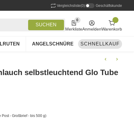
Vergleichsliste
(0)
Geschäftskunde
0
0 Produkte in der Liste
SUCHEN
Merkliste
Anmelden
Warenkorb
LRUTEN
ANGELSCHNÜRE
SCHNELLKAUF
ANGELSETS
A
hlauch selbstleuchtend Glo Tube
 Post - Großbrief - bis 500 g)