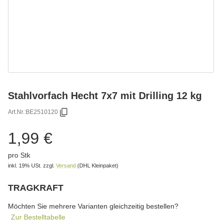
Stahlvorfach Hecht 7x7 mit Drilling 12 kg
Art.Nr.:
BE2510120
1,99 €
pro Stk
inkl. 19% USt.
zzgl.
Versand
(DHL Kleinpaket)
TRAGKRAFT
wählen
Bitte wählen Sie eine Variation.
Möchten Sie mehrere Varianten gleichzeitig bestellen?
Zur Bestelltabelle