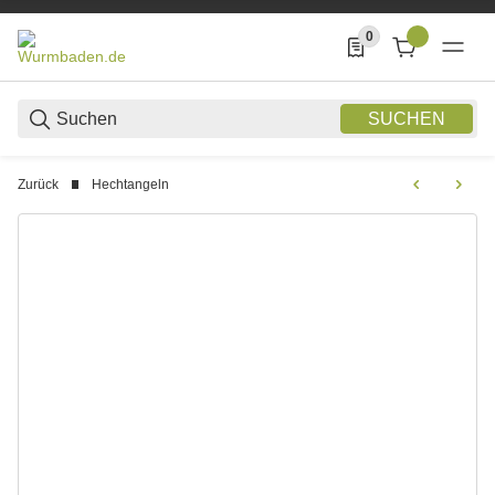
0
0 Produkte in der List
SUCHEN
Zurück
Hechtangeln